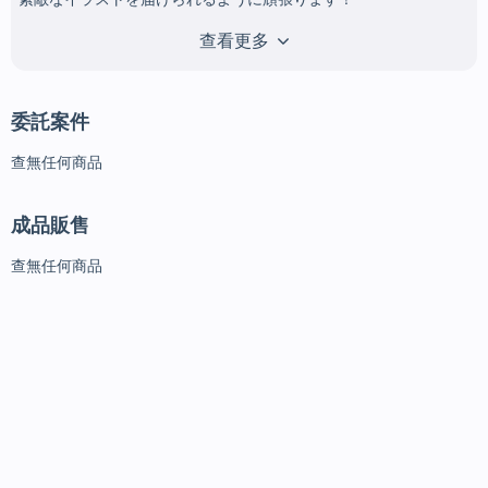
查看更多
キャラ販売リクエスト募集中です！

https://docs.google.com/forms/d/e/1FAIpQLSe6WWdTRPCKC2_
OmRUr7EXt9ysUZ0fepq3nQQ5tCfZei3lz8A/viewform

委託案件
現在SDキャラ・ミニキャラのみSKIMA内で受け付けております。
查無任何商品
その他のご依頼はXのDMにてご相談下さいませ。

成品販售
X    https://x.com/yuki_08no?
s=21&t=uXsBD7ZXMzZ7my61ORGLbg
查無任何商品