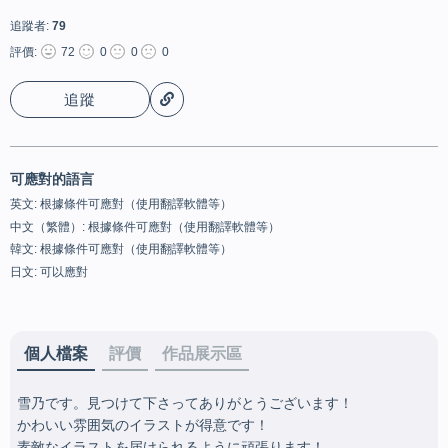
追蹤者:
79
評價:
72
0
0
0
追蹤
可應對的語言
英文: 根據條件可應對（使用翻譯軟體等）
中文（繁體）: 根據條件可應對（使用翻譯軟體等）
韓文: 根據條件可應對（使用翻譯軟體等）
日文: 可以應對
個人檔案
評價
作品展示區
雪乃です。見つけて下さってありがとうございます！

かわいい雰囲気のイラストが得意です！

素敵なイラストを届けられるように頑張ります！
